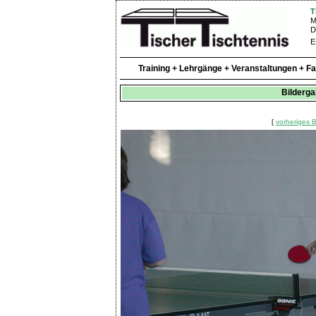
T
M
D
E
Training + Lehrgänge + Veranstaltungen + F
Bilderga
[
vorheriges B