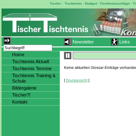
Tischer
·
Tischtennis
·
Stuttgart
·
Tischtennisschläger
·
T
Newsletter
Links
Home
Tischtennis Aktuell
Keine aktuellen Glossar-Einträge vorhande
Tischtennis Termine
Tischtennis Training &
[
Druckansicht
]
Schule
Bildergalerie
Tischer?!
Kontakt