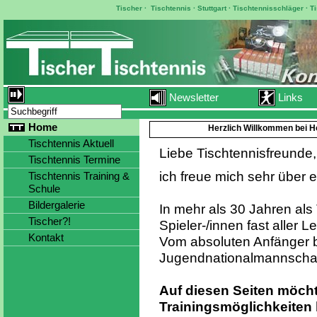
Tischer
·
Tischtennis
·
Stuttgart
·
Tischtennisschläger
·
T
Newsletter
Links
Home
Herzlich Willkommen bei Ho
Tischtennis Aktuell
Liebe Tischtennisfreunde,
Tischtennis Termine
ich freue mich sehr über
Tischtennis Training &
Schule
Bildergalerie
In mehr als 30 Jahren als 
Tischer?!
Spieler-/innen fast aller
Kontakt
Vom absoluten Anfänger b
Jugendnationalmannschaf
Auf diesen Seiten möcht
Trainingsmöglichkeiten b