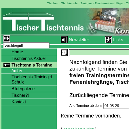
Tischer
·
Tischtennis
·
Stuttgart
·
Tischtennisschläger
·
T
Newsletter
Links
Home
Tischtennis Aktuell
Nachfolgend finden Sie 
Tischtennis Termine
zukünftige Termine von
Archiv
freien
Trainingstermin
Tischtennis Training &
Ferienlehrgänge, Tis
Schule
Bildergalerie
Zurückliegende Termine
Tischer?!
Kontakt
Alle Termine ab dem
Keine Termine vorhanden.