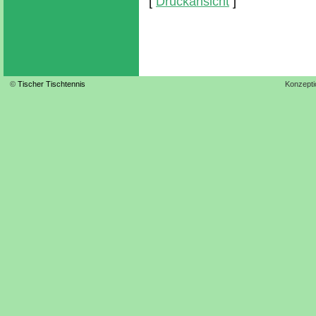
[
Druckansicht
]
©
Tischer Tischtennis
Konzepti