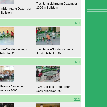
Tischtennislehrgang Dezember
2006 in Beilstein
ennislehrgang Dezember
 Beilstein
mehr
nnis-Sondertraining im
Tischtennis-Sondertraining im
chshaller SV
Friedrichshaller SV
mehr
lstein - Deutscher
TGV Beilstein - Deutscher
rmeister 2006
Schülermeister 2006
mehr