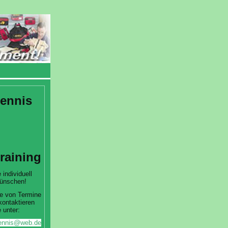
ennis
training
 individuell
ünschen!
e von Termine
kontaktieren
 unter:
htennis@web.de