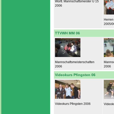
Württ. Mannschaftsmeister U 15
2006
Herren 
2005/0
TTVWH MM 06
Mannschaftsmeisterschaften
Mannsc
2006
2006
Videokurs Pfingsten 06
Videokurs Pfingsten 2006
Videok