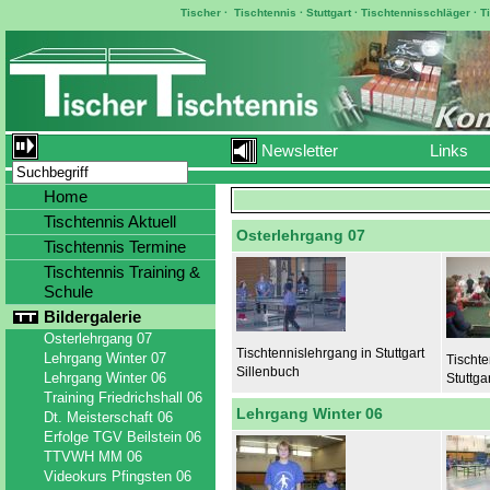
Tischer
·
Tischtennis
·
Stuttgart
·
Tischtennisschläger
·
T
Newsletter
Links
Home
Tischtennis Aktuell
Osterlehrgang 07
Tischtennis Termine
Tischtennis Training &
Schule
Bildergalerie
Osterlehrgang 07
Tischtennislehrgang in Stuttgart
Lehrgang Winter 07
Tischt
Sillenbuch
Lehrgang Winter 06
Stuttga
Training Friedrichshall 06
Lehrgang Winter 06
Dt. Meisterschaft 06
Erfolge TGV Beilstein 06
TTVWH MM 06
Videokurs Pfingsten 06