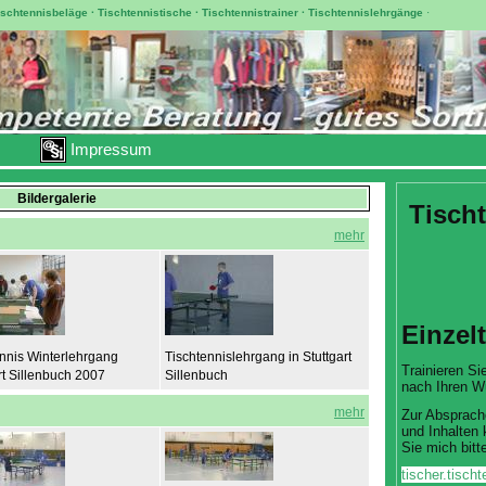
ischtennisbeläge
·
Tischtennistische
·
Tischtennistrainer
·
Tischtennislehrgänge
·
Impressum
Bildergalerie
Tischt
mehr
Einzel
ennis Winterlehrgang
Tischtennislehrgang in Stuttgart
Trainieren Sie
rt Sillenbuch 2007
Sillenbuch
nach Ihren W
mehr
Zur Absprach
und Inhalten 
Sie mich bitte
tischer.tisc