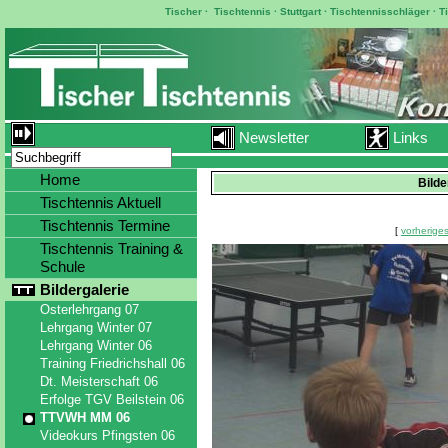
Tischer
·
Tischtennis
·
Stuttgart
·
Tischtennisschläger
·
T
Newsletter
Links
Home
Bild
Tischtennis Aktuell
Tischtennis Termine
[
vorheriges
Tischtennis Training &
Schule
Bildergalerie
Osterlehrgang 07
Lehrgang Winter 07
Lehrgang Winter 06
Training Friedrichshall 06
Dt. Meisterschaft 06
Erfolge TGV Beilstein 06
TTVWH MM 06
Videokurs Pfingsten 06