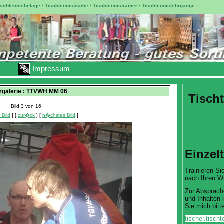
ischtennisbeläge
·
Tischtennistische
·
Tischtennistrainer
·
Tischtennislehrgänge
·
Impressum
ergalerie : TTVWH MM 06
Tischt
Bild 3 von 16
 Bild
] [
zur�ck
] [
n�chstes Bild
]
Einzel
Trainieren Sie
nach Ihren W
Zur Absprach
und Inhalten 
Sie mich bitte
tischer.tisc