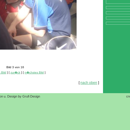
Bild 3 von 16
 Bild
] [
zur�ck
] [
n�chstes Bild
]
[
nach oben
]
on u. Design by Grufi Design
cr