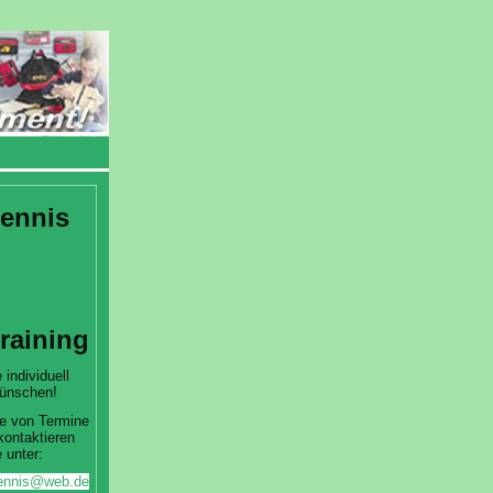
ennis
training
 individuell
ünschen!
e von Termine
kontaktieren
 unter:
htennis@web.de