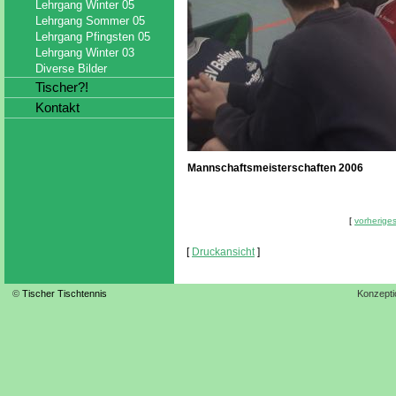
Lehrgang Winter 05
Lehrgang Sommer 05
Lehrgang Pfingsten 05
Lehrgang Winter 03
Diverse Bilder
Tischer?!
Kontakt
Mannschaftsmeisterschaften 2006
[
vorheriges
[
Druckansicht
]
©
Tischer Tischtennis
Konzepti