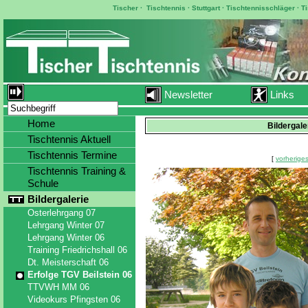
Tischer
·
Tischtennis
·
Stuttgart
·
Tischtennisschläger
·
T
Newsletter
Links
Home
Bildergale
Tischtennis Aktuell
Tischtennis Termine
[
vorheriges
Tischtennis Training &
Schule
Bildergalerie
Osterlehrgang 07
Lehrgang Winter 07
Lehrgang Winter 06
Training Friedrichshall 06
Dt. Meisterschaft 06
Erfolge TGV Beilstein 06
TTVWH MM 06
Videokurs Pfingsten 06