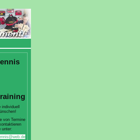
ennis
training
 individuell
ünschen!
e von Termine
kontaktieren
 unter:
htennis@web.de