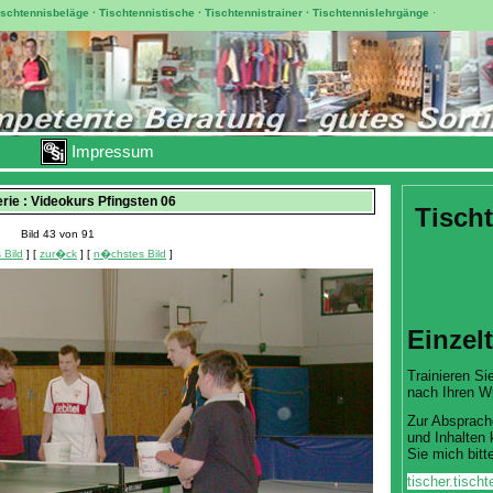
ischtennisbeläge
·
Tischtennistische
·
Tischtennistrainer
·
Tischtennislehrgänge
·
Impressum
erie : Videokurs Pfingsten 06
Tischt
Bild 43 von 91
 Bild
] [
zur�ck
] [
n�chstes Bild
]
Einzel
Trainieren Sie
nach Ihren W
Zur Absprach
und Inhalten 
Sie mich bitte
tischer.tisc