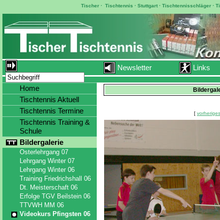
Tischer
·
Tischtennis
·
Stuttgart
·
Tischtennisschläger
·
T
Newsletter
Links
Home
Bildergal
Tischtennis Aktuell
Tischtennis Termine
[
vorheriges
Tischtennis Training &
Schule
Bildergalerie
Osterlehrgang 07
Lehrgang Winter 07
Lehrgang Winter 06
Training Friedrichshall 06
Dt. Meisterschaft 06
Erfolge TGV Beilstein 06
TTVWH MM 06
Videokurs Pfingsten 06