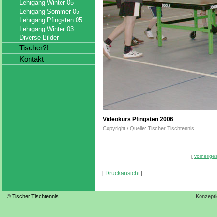
Lehrgang Winter 05
Lehrgang Sommer 05
Lehrgang Pfingsten 05
Lehrgang Winter 03
Diverse Bilder
Tischer?!
Kontakt
Videokurs Pfingsten 2006
Copyright / Quelle: Tischer Tischtennis
[
vorheriges
[
Druckansicht
]
©
Tischer Tischtennis
Konzepti