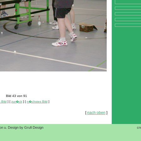
Bild 43 von 91
 Bild
] [
zur�ck
] [
n�chstes Bild
]
[
nach oben
]
on u. Design by Grufi Design
cr