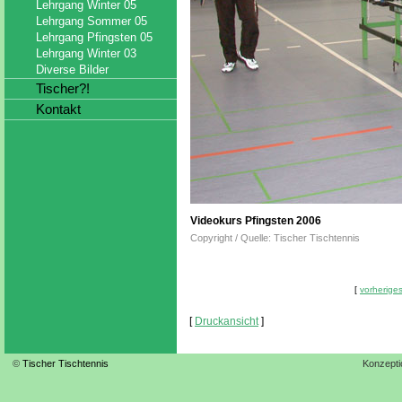
Lehrgang Winter 05
Lehrgang Sommer 05
Lehrgang Pfingsten 05
Lehrgang Winter 03
Diverse Bilder
Tischer?!
Kontakt
Videokurs Pfingsten 2006
Copyright / Quelle: Tischer Tischtennis
[
vorheriges
[
Druckansicht
]
©
Tischer Tischtennis
Konzepti