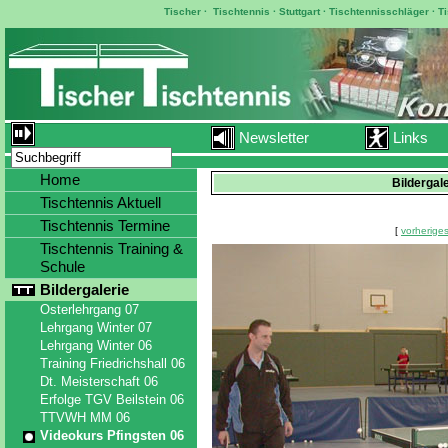
Tischer
·
Tischtennis
·
Stuttgart
·
Tischtennisschläger
·
T
Newsletter
Links
Home
Bildergal
Tischtennis Aktuell
Tischtennis Termine
[
vorheriges
Tischtennis Training &
Schule
Bildergalerie
Osterlehrgang 07
Lehrgang Winter 07
Lehrgang Winter 06
Training Friedrichshall 06
Dt. Meisterschaft 06
Erfolge TGV Beilstein 06
TTVWH MM 06
Videokurs Pfingsten 06