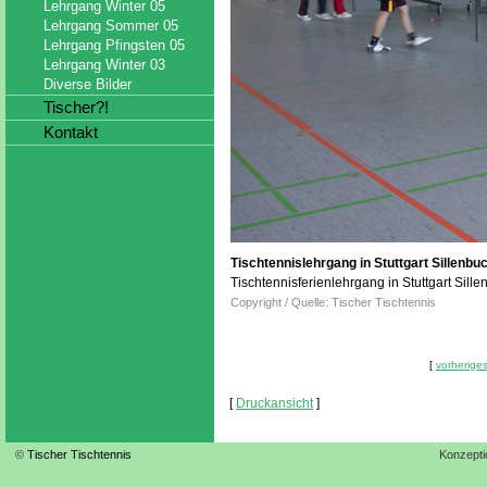
Lehrgang Winter 05
Lehrgang Sommer 05
Lehrgang Pfingsten 05
Lehrgang Winter 03
Diverse Bilder
Tischer?!
Kontakt
Tischtennislehrgang in Stuttgart Sillenbu
Tischtennisferienlehrgang in Stuttgart Sil
Copyright / Quelle: Tischer Tischtennis
[
vorheriges
[
Druckansicht
]
©
Tischer Tischtennis
Konzepti