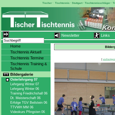
Tischer
·
Tischtennis
·
Stuttgart
·
Tischtennisschläger
·
T
Newsletter
Links
Home
Bilder
Tischtennis Aktuell
Tischtennis Termine
[
vorheriges
Tischtennis Training &
Schule
Bildergalerie
Osterlehrgang 07
Lehrgang Winter 07
Lehrgang Winter 06
Training Friedrichshall 06
Dt. Meisterschaft 06
Erfolge TGV Beilstein 06
TTVWH MM 06
Videokurs Pfingsten 06