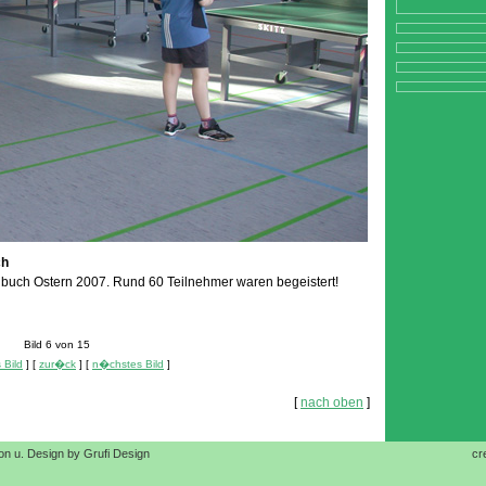
ch
lenbuch Ostern 2007. Rund 60 Teilnehmer waren begeistert!
Bild 6 von 15
 Bild
] [
zur�ck
] [
n�chstes Bild
]
[
nach oben
]
on u. Design by Grufi Design
cr