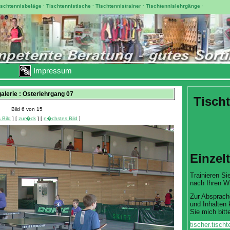
ischtennisbeläge
·
Tischtennistische
·
Tischtennistrainer
·
Tischtennislehrgänge
·
Impressum
galerie : Osterlehrgang 07
Tischt
Bild 6 von 15
 Bild
] [
zur�ck
] [
n�chstes Bild
]
Einzel
Trainieren Sie
nach Ihren W
Zur Absprach
und Inhalten 
Sie mich bitte
tischer.tisc