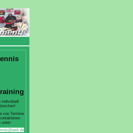
ennis
training
 individuell
ünschen!
e von Termine
kontaktieren
 unter:
htennis@web.de